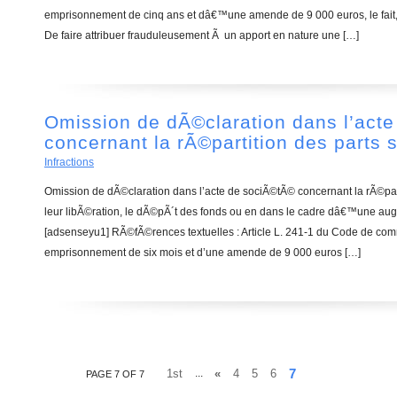
emprisonnement de cinq ans et dâ€™une amende de 9 000 euros, le fait,
De faire attribuer frauduleusement Ã un apport en nature une […]
Omission de dÃ©claration dans l’act
concernant la rÃ©partition des parts 
Infractions
Omission de dÃ©claration dans l’acte de sociÃ©tÃ© concernant la rÃ©part
leur libÃ©ration, le dÃ©pÃ´t des fonds ou en dans le cadre dâ€™une aug
[adsenseyu1] RÃ©fÃ©rences textuelles : Article L. 241-1 du Code de com
emprisonnement de six mois et d’une amende de 9 000 euros […]
7
1st
...
«
4
5
6
PAGE 7 OF 7