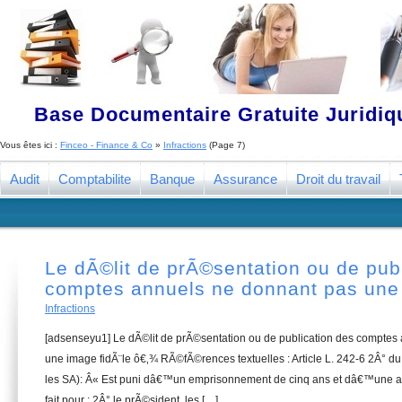
Base Documentaire Gratuite Juridi
Vous êtes ici :
Finceo - Finance & Co
»
Infractions
(Page 7)
Audit
Comptabilite
Banque
Assurance
Droit du travail
Le dÃ©lit de prÃ©sentation ou de pub
comptes annuels ne donnant pas une 
Infractions
[adsenseyu1] Le dÃ©lit de prÃ©sentation ou de publication des comptes
une image fidÃ¨le ô€‚¾ RÃ©fÃ©rences textuelles : Article L. 242-6 2Â° 
les SA): Â« Est puni dâ€™un emprisonnement de cinq ans et dâ€™une a
fait pour : 2Â° le prÃ©sident, les […]