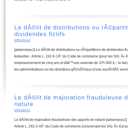
Le dÃ©lit de distributions ou rÃ©parti
dividendes fictifs
Infractions
[adsenseyu1] Le dÃ©lit de distributions ou rÃ©partitions de dividendes f
textuelles : Article L. 242-6-1Â° du Code de commerce (pour les SA): Â«
emprisonnement de cinq ans et dâ€™une amende de 375 000 â‚¬ le fait p
les administrateurs ou les directeurs gÃ©nÃ©raux d’une sociÃ©tÃ© ano
Le dÃ©lit de majoration frauduleuse 
nature
Infractions
Le dÃ©lit de majoration frauduleuse des apports en nature [adsenseyu1]
Article L. 242-2-4Â° du Code de commerce (concernant les SA): Â« Est 