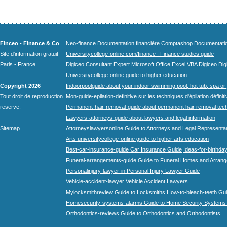
Finceo - Finance & Co
Neo-finance Documentation financière
Comptashop Documentation 
Site d'information gratuit
Universitycollege-online.com/finance : Finance studies guide
Paris - France
Digiceo Consultant Expert Microsoft Office Excel VBA
Digiceo Digi
Universitycollege-online guide to higher education
Copyright 2026
Indoorpoolguide about your indoor swimming pool, hot tub, spa or 
Tout droit de reproduction
Mon-guide-epilation-definitive sur les techniques d'épilation définit
reserve.
Permanent-hair-removal-guide about permanent hair removal tec
Lawyers-attorneys-guide about lawyers and legal information
Sitemap
Attorneyslawyersonline Guide to Attorneys and Legal Representa
Arts.universitycollege-online guide to higher arts education
Best-car-insurance-guide Car Insurance Guide
Ideas-for-birthday
Funeral-arrangements-guide Guide to Funeral Homes and Arran
Personalinjury-lawyer-in Personal Injury Lawyer Guide
Vehicle-accident-lawyer Vehicle Accident Lawyers
Mylocksmithreview Guide to Locksmiths
How-to-bleach-teeth Gui
Homesecurity-systems-alarms Guide to Home Security Systems
Orthodontics-reviews Guide to Orthodontics and Orthodontists