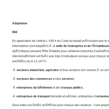
Adaptation
968
En application de l’article L 438-4 du Code du travail prÃ©voyant que le 
informations sont adaptÃ©s Ã la
taille de l’entreprise et de l’Ã©tabliss
spÃ©cifiques peuvent Ãªtre Ã©tablis pour certaines branches d’activitÃ©s
interministÃ©riels ont fixÃ© une liste d’indicateurs sociaux pour chacun d
(ArrÃªtÃ©s du 8-12-1977) :
-Â
secteurs industriels, agricoles
et tous secteurs non soumis Ã un arr
-Â
secteurs des commerces
et des
services
;
-Â
entreprises du bÃ¢timent
et des
travaux publics
;
-Â
entreprises de transport
terrestre et aÃ©rien, entreprises d’
armement
Deux listes ont Ã©tÃ© arrÃªtÃ©es pour chacun des secteurs : l’une propre 