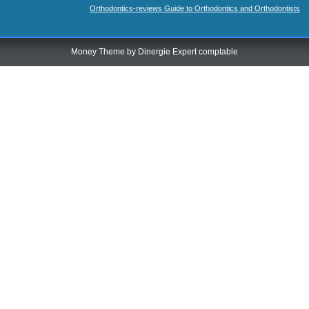
Orthodontics-reviews Guide to Orthodontics and Orthodontists
Money Theme by
Dinergie Expert comptable