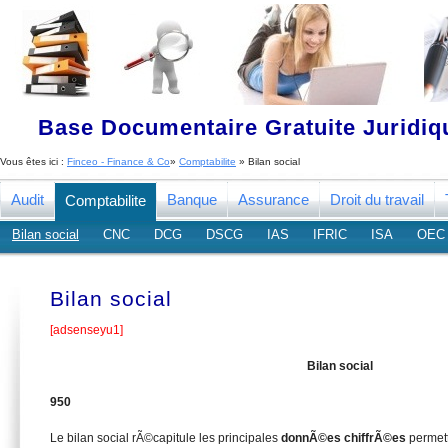
Base Documentaire Gratuite Juridi
Vous êtes ici :
Finceo - Finance & Co
»
Comptabilite
» Bilan social
Audit
Banque
Assurance
Droit du travail
Comptabilite
Bilan social
CNC
DCG
DSCG
IAS
IFRIC
ISA
OEC
Bilan social
[adsenseyu1]
Bilan social
950
Le bilan social rÃ©capitule les principales
donnÃ©es chiffrÃ©es
permett