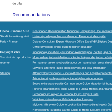
du bilan.
Recommandations
Finceo - Finance & Co
Neo-finance Documentation financière
Comptashop Documentation 
Site d'information gratuit
Universitycollege-online.com/finance : Finance studies guide
Paris - France
Digiceo Consultant Expert Microsoft Office Excel VBA
Digiceo Digi
Universitycollege-online guide to higher education
Copyright 2026
Indoorpoolguide about your indoor swimming pool, hot tub, spa or 
Tout droit de reproduction
Mon-guide-epilation-definitive sur les techniques d'épilation définit
reserve.
Permanent-hair-removal-guide about permanent hair removal tec
Lawyers-attorneys-guide about lawyers and legal information
Sitemap
Attorneyslawyersonline Guide to Attorneys and Legal Representa
Arts.universitycollege-online guide to higher arts education
Best-car-insurance-guide Car Insurance Guide
Ideas-for-birthday
Funeral-arrangements-guide Guide to Funeral Homes and Arran
Personalinjury-lawyer-in Personal Injury Lawyer Guide
Vehicle-accident-lawyer Vehicle Accident Lawyers
Mylocksmithreview Guide to Locksmiths
How-to-bleach-teeth Gui
Homesecurity-systems-alarms Guide to Home Security Systems