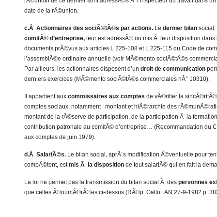
rÃ©union de ce dernier sont adressÃ©s Ã l’inspecteur du travail dans un 
date de la rÃ©union.
c.Â Actionnaires des sociÃ©tÃ©s par actions.
Le
dernier bilan
social
comitÃ© d’entreprise,
leur est adressÃ© ou mis Ã leur disposition dans
documents prÃ©vus aux articles L 225-108 et L 225-115 du Code de comm
l’assemblÃ©e ordinaire annuelle (voir MÃ©mento sociÃ©tÃ©s commercial
Par ailleurs, les actionnaires disposent d’un
droit de communication
perm
derniers exercices (MÃ©mento sociÃ©tÃ©s commerciales nÂ° 10310).
Il appartient aux
commissaires aux comptes
de vÃ©rifier la sincÃ©ritÃ©
comptes sociaux, notamment : montant et hiÃ©rarchie des rÃ©munÃ©ratio
montant de la rÃ©serve de participation, de la participation Ã la formatio
contribution patronale au comitÃ© d’entreprise… (Recommandation du C
aux comptes de juin 1979).
d.Â SalariÃ©s.
Le bilan social, aprÃ¨s modification Ã©ventuelle pour ten
compÃ©tent, est
mis Ã la disposition
de tout salariÃ© qui en fait la dem
La loi ne permet pas la transmission du bilan social Ã des
personnes ex
que celles Ã©numÃ©rÃ©es ci-dessus (RÃ©p. Gallo : AN 27-9-1982 p. 38