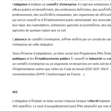
l’
obligation
d’instituer un
comitÃ© d’entreprise.
Il s’agit des entreprises
offices publics et ministÃ©riels, des professions libÃ©rales, des sociÃ©tÃ
professionnels, des sociÃ©tÃ©s mutualistes, des organismes de sÃ©curit
qui ont un caractÃ¨re d’Ã©tablissement public administratif, des associati
leur objet, des exploitations, entreprises agricoles et assimilÃ©es, des 
agricoles de quelque nature que ce soit.
L’
absence
de comitÃ© d’entreprise, mÃªme visÃ©e par un constat de car
l’entreprise de cette obligation.
Sous rÃ©serve d’adaptations, un bilan social doit Ã©galement Ãªtre Ã©ta
publiques
et les
Ã©tablissements publics
Ã caractÃ¨re
industriel
ou
co
un comitÃ© d’entreprise ou un organisme en tenant lieu en vertu soit de d
rÃ©glementaires autres que celles du Code du travail (EDF-GDF, SNCF…),
conventionnelles (RATP, Charbonnages de France…).
955
L’obligation d’Ã©tablir un bilan social s’impose lorsque l’
effectif
habituel 
300 salariÃ©s. Le seuil d’assujettissement peut Ãªtre abaissÃ© par voie d