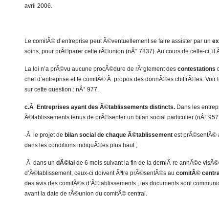
avril 2006.
Le comitÃ© d’entreprise peut Ã©ventuellement se faire assister par un
ex
soins, pour prÃ©parer cette rÃ©union (nÂ° 7837). Au cours de celle-ci, 
La loi n’a prÃ©vu aucune procÃ©dure de rÃ¨glement des
contestations
q
chef d’entreprise et le comitÃ© Ã propos des donnÃ©es chiffrÃ©es. Voir to
sur cette question : nÂ° 977.
c.Â Entreprises ayant des Ã©tablissements distincts.
Dans les entrep
Ã©tablissements tenus de prÃ©senter un bilan social particulier (nÂ° 957)
-Â le projet de
bilan social de chaque Ã©tablissement
est prÃ©sentÃ©
dans les conditions indiquÃ©es plus haut ;
-Â dans un
dÃ©lai
de 6 mois suivant la fin de la derniÃ¨re annÃ©e visÃ©e
d’Ã©tablissement, ceux-ci doivent Ãªtre prÃ©sentÃ©s au
comitÃ© central
des avis des comitÃ©s d’Ã©tablissements ; les documents sont commu
avant la date de rÃ©union du comitÃ© central.