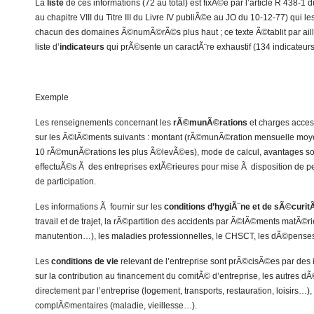
La
liste
de ces informations (72 au total) est fixÃ©e par l’article R 438-1
au chapitre VIII du Titre III du Livre IV publiÃ©e au JO du 10-12-77) qui le
chacun des domaines Ã©numÃ©rÃ©s plus haut ; ce texte Ã©tablit par aill
liste d’
indicateurs
qui prÃ©sente un caractÃ¨re exhaustif (134 indicateurs 
Exemple
Les renseignements concernant les
rÃ©munÃ©rations
et charges acces
sur les Ã©lÃ©ments suivants : montant (rÃ©munÃ©ration mensuelle moye
10 rÃ©munÃ©rations les plus Ã©levÃ©es), mode de calcul, avantages so
effectuÃ©s Ã des entreprises extÃ©rieures pour mise Ã disposition de p
de participation.
Les informations Ã fournir sur les
conditions d’hygiÃ¨ne et de sÃ©curi
travail et de trajet, la rÃ©partition des accidents par Ã©lÃ©ments matÃ©ri
manutention…), les maladies professionnelles, le CHSCT, les dÃ©pense
Les
conditions de vie
relevant de l’entreprise sont prÃ©cisÃ©es par des
sur la contribution au financement du comitÃ© d’entreprise, les autres
directement par l’entreprise (logement, transports, restauration, loisirs…),
complÃ©mentaires (maladie, vieillesse…).