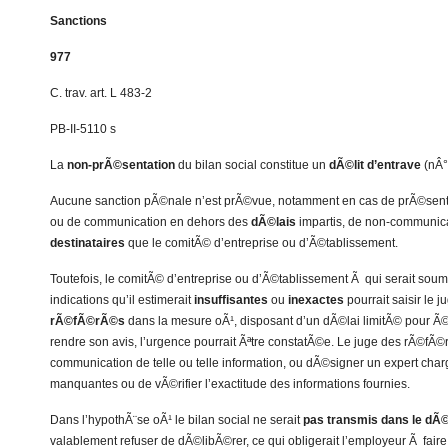
Sanctions
977
C. trav. art. L 483-2
PB-II-5110 s
La
non-prÃ©sentation
du bilan social constitue un
dÃ©lit d’entrave
(nÂ°
Aucune sanction pÃ©nale n’est prÃ©vue, notamment en cas de prÃ©senta
ou de communication en dehors des
dÃ©lais
impartis, de non-communica
destinataires
que le comitÃ© d’entreprise ou d’Ã©tablissement.
Toutefois, le comitÃ© d’entreprise ou d’Ã©tablissement Ã qui serait soum
indications qu’il estimerait
insuffisantes
ou
inexactes
pourrait saisir le j
rÃ©fÃ©rÃ©s
dans la mesure oÃ¹, disposant d’un dÃ©lai limitÃ© pour Ã©t
rendre son avis, l’urgence pourrait Ãªtre constatÃ©e. Le juge des rÃ©fÃ©
communication de telle ou telle information, ou dÃ©signer un expert charg
manquantes ou de vÃ©rifier l’exactitude des informations fournies.
Dans l’hypothÃ¨se oÃ¹ le bilan social ne serait
pas transmis dans le dÃ©
valablement refuser de dÃ©libÃ©rer, ce qui obligerait l’employeur Ã fa