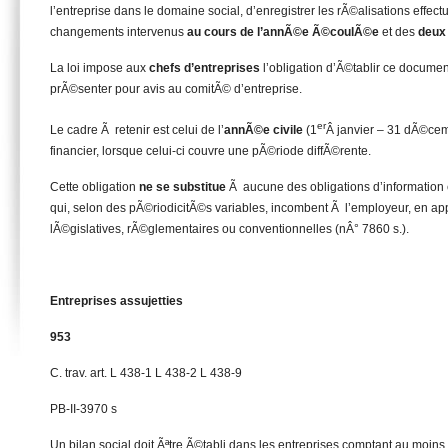
l’entreprise dans le domaine social, d’enregistrer les rÃ©alisations effec
changements intervenus
au cours de l’annÃ©e Ã©coulÃ©e
et des
deux
La loi impose aux
chefs d’entreprises
l’obligation d’Ã©tablir ce docume
prÃ©senter pour avis au comitÃ© d’entreprise.
er
Le cadre Ã retenir est celui de l’
annÃ©e civile
(1
Â janvier – 31 dÃ©cemb
financier, lorsque celui-ci couvre une pÃ©riode diffÃ©rente.
Cette obligation
ne se substitue
Ã aucune des obligations d’information 
qui, selon des pÃ©riodicitÃ©s variables, incombent Ã l’employeur, en app
lÃ©gislatives, rÃ©glementaires ou conventionnelles (nÂ° 7860 s.).
Entreprises assujetties
953
C. trav. art. L 438-1 L 438-2 L 438-9
PB-II-3970 s
Un bilan social doit Ãªtre Ã©tabli dans les entreprises comptant au moin