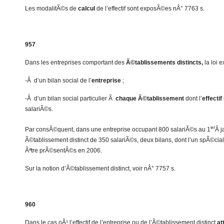
Les modalitÃ©s de
calcul
de l’effectif sont exposÃ©es nÂ° 7763 s.
957
Dans les entreprises comportant des
Ã©tablissements distincts,
la loi e
-Â d’un bilan social de l’
entreprise
;
-Â d’un bilan social particulier Ã
chaque Ã©tablissement
dont l’
effectif
salariÃ©s.
er
Par consÃ©quent, dans une entreprise occupant 800 salariÃ©s au 1
Â j
Ã©tablissement distinct de 350 salariÃ©s, deux bilans, dont l’un spÃ©cia
Ãªtre prÃ©sentÃ©s en 2006.
Sur la notion d’Ã©tablissement distinct, voir nÂ° 7757 s.
960
Dans le cas oÃ¹ l’effectif de l’entreprise ou de l’Ã©tablissement distinct
at