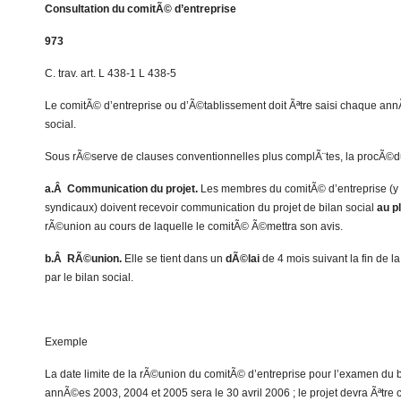
Consultation du comitÃ© d’entreprise
973
C. trav. art. L 438-1 L 438-5
Le comitÃ© d’entreprise ou d’Ã©tablissement doit Ãªtre saisi chaque an
social.
Sous rÃ©serve de clauses conventionnelles plus complÃ¨tes, la procÃ©dur
a.Â Communication du projet.
Les membres du comitÃ© d’entreprise (y 
syndicaux) doivent recevoir communication du projet de bilan social
au p
rÃ©union au cours de laquelle le comitÃ© Ã©mettra son avis.
b.Â RÃ©union.
Elle se tient dans un
dÃ©lai
de 4 mois suivant la fin de 
par le bilan social.
Exemple
La date limite de la rÃ©union du comitÃ© d’entreprise pour l’examen du bi
annÃ©es 2003, 2004 et 2005 sera le 30 avril 2006 ; le projet devra Ãªtr