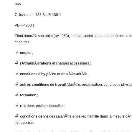
965
C. trav. art. L 438-3 s R 438-1
PB-II-4260 s
Etant donnÃ© son objet (nÂ° 950), le bilan social comporte des informa
chapitres :
-Â
emploi
;
-Â
rÃ©munÃ©rations
et charges accessoires ;
-Â
conditions d’hygiÃ¨ne et de sÃ©curitÃ©
;
-Â
autres conditions de travail
(durÃ©e, organisation, conditions physiqu
-Â
formation
;
-Â
relations professionnelles
;
-Â
conditions de vie
des salariÃ©s et de leur famille dans la mesure oÃ
l’entreprise.