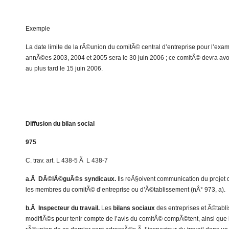
Exemple
La date limite de la rÃ©union du comitÃ© central d’entreprise pour l’exam
annÃ©es 2003, 2004 et 2005 sera le 30 juin 2006 ; ce comitÃ© devra a
au plus tard le 15 juin 2006.
Diffusion du bilan social
975
C. trav. art. L 438-5 Ã L 438-7
a.Â DÃ©lÃ©guÃ©s syndicaux.
Ils reÃ§oivent communication du projet
les membres du comitÃ© d’entreprise ou d’Ã©tablissement (nÂ° 973, a).
b.Â Inspecteur du travail.
Les
bilans sociaux
des entreprises et Ã©tabl
modifiÃ©s pour tenir compte de l’avis du comitÃ© compÃ©tent, ainsi que