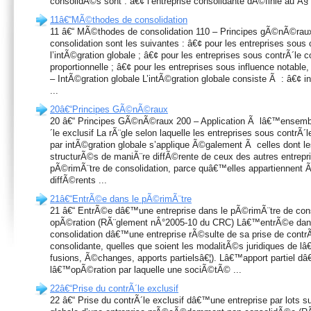
consolidÃ©s sont : â€¢ l’entreprise consolidante dÃ©finie au Â§ 
11â€“MÃ©thodes de consolidation
11 â€“ MÃ©thodes de consolidation 110 – Principes gÃ©nÃ©ra
consolidation sont les suivantes : â€¢ pour les entreprises sous c
l’intÃ©gration globale ; â€¢ pour les entreprises sous contrÃ´le co
proportionnelle ; â€¢ pour les entreprises sous influence notabl
– IntÃ©gration globale L’intÃ©gration globale consiste Ã : â€¢ 
...
20â€“Principes GÃ©nÃ©raux
20 â€“ Principes GÃ©nÃ©raux 200 – Application Ã lâ€™ensembl
´le exclusif La rÃ¨gle selon laquelle les entreprises sous contrÃ
par intÃ©gration globale s’applique Ã©galement Ã celles dont le
structurÃ©s de maniÃ¨re diffÃ©rente de ceux des autres entrepri
pÃ©rimÃ¨tre de consolidation, parce quâ€™elles appartiennent
diffÃ©rents ...
21â€“EntrÃ©e dans le pÃ©rimÃ¨tre
21 â€“ EntrÃ©e dâ€™une entreprise dans le pÃ©rimÃ¨tre de cons
opÃ©ration (RÃ¨glement nÂ°2005-10 du CRC) Lâ€™entrÃ©e dans
consolidation dâ€™une entreprise rÃ©sulte de sa prise de contrÃ
consolidante, quelles que soient les modalitÃ©s juridiques de lâ
fusions, Ã©changes, apports partielsâ€¦). Lâ€™apport partiel d
lâ€™opÃ©ration par laquelle une sociÃ©tÃ© ...
22â€“Prise du contrÃ´le exclusif
22 â€“ Prise du contrÃ´le exclusif dâ€™une entreprise par lots s