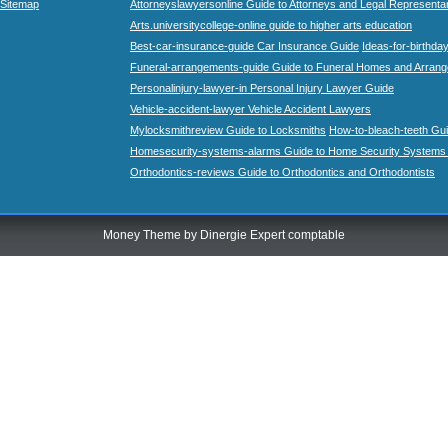
Sitemap
Attorneyslawyersonline Guide to Attorneys and Legal Representa
Arts.universitycollege-online guide to higher arts education
Best-car-insurance-guide Car Insurance Guide
Ideas-for-birthday
Funeral-arrangements-guide Guide to Funeral Homes and Arran
Personalinjury-lawyer-in Personal Injury Lawyer Guide
Vehicle-accident-lawyer Vehicle Accident Lawyers
Mylocksmithreview Guide to Locksmiths
How-to-bleach-teeth Gui
Homesecurity-systems-alarms Guide to Home Security Systems
Orthodontics-reviews Guide to Orthodontics and Orthodontists
Money Theme by
Dinergie Expert comptable