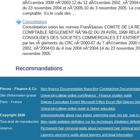
dÃ©cembre 2000 nÂ°2002-12 du 12 dÃ©cembre 2002, nÂ°2004-0
du 23 novembre 2004 et nÂ°2005-10 du 3 novembre 2005. Le co
comptable, Vu le code des ...
Consolidation
Consolidation selon les normes FranÃ§aises COMITE DE LA
COMPTABLE REGLEMENT NÂ°99-02 DU 29 AVRIL 1999 REL
CONSOLIDES DES SOCIETES COMMERCIALES ET ENTREPR
par les rÃ¨glements du CRC nÂ°2000-07 du 7 dÃ©cembre 2000
2002, nÂ°2004-03 du 4 mai 2004 nÂ°2004-14 du 23 novembre 20
novembre 2005.
Recommandations
Finceo - Finance & Co
Neo-finance Documentation financière
Comptashop Documentation 
Site d'information gratuit
Universitycollege-online.com/finance : Finance studies guide
Paris - France
Digiceo Consultant Expert Microsoft Office Excel VBA
Digiceo Digi
Universitycollege-online guide to higher education
Copyright 2026
Indoorpoolguide about your indoor swimming pool, hot tub, spa or 
Tout droit de reproduction
Mon-guide-epilation-definitive sur les techniques d'épilation définit
reserve.
Permanent-hair-removal-guide about permanent hair removal tec
Lawyers-attorneys-guide about lawyers and legal information