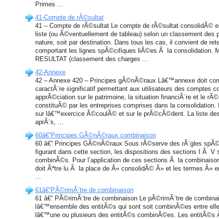
Primes ...
41-Compte de rÃ©sultat
41 – Compte de rÃ©sultat Le compte de rÃ©sultat consolidÃ© 
liste (ou Ã©ventuellement de tableau) selon un classement des p
nature, soit par destination. Dans tous les cas, il convient de r
comportant les lignes spÃ©cifiques liÃ©es Ã la consolidat
RESULTAT (classement des charges ...
42-Annexe
42 – Annexe 420 – Principes gÃ©nÃ©raux Lâ€™annexe doit comp
caractÃ¨re significatif permettant aux utilisateurs des comptes 
apprÃ©ciation sur le patrimoine, la situation financiÃ¨re et le rÃ
constituÃ© par les entreprises comprises dans la consolidation.
sur lâ€™exercice Ã©coulÃ© et sur le prÃ©cÃ©dent. La liste des
aprÃ¨s, ...
60â€“Principes GÃ©nÃ©raux combinaison
60 â€“ Principes GÃ©nÃ©raux Sous rÃ©serve des rÃ¨gles spÃ©
figurant dans cette section, les dispositions des sections I Ã V
combinÃ©s. Pour l’application de ces sections Ã la combinais
doit Ãªtre lu Ã la place de Â« consolidÃ© Â» et les termes Â« e
...
61â€“PÃ©rimÃ¨tre de combinaison
61 â€“ PÃ©rimÃ¨tre de combinaison Le pÃ©rimÃ¨tre de combinai
lâ€™ensemble des entitÃ©s qui sont soit combinÃ©es entre elle
lâ€™une ou plusieurs des entitÃ©s combinÃ©es. Les entitÃ©s Ã