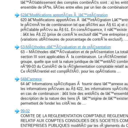
lâ€™Ã©tablissement des comptes combinÃ©s sont : a) les enti
ensemble de tÃªte, liÃ©es entre elles par un lien de combinaison 
62â€“Modifications apportÃ©es Ã lâ€™intÃ©gration
620 â€“Modifications apportÃ©es Ã lâ€™intÃ©gration Lâ€™ent
le pÃ©rimÃ¨tre de combinaison tel que dÃ©fini aux Â§ 61 a) et 
prÃ©alable prÃ©vu au Â§ 61. En consÃ©quence, il nâ€™existe 
: â€¢ les Â§ 22 (prise de contrÃ´le exclusif dâ€™une entreprise p
(variations ultÃ©rieures de pourcentage de contrÃ´le exclusif), ...
63-MÃ©thodes dâ€™Ã©valuation et de prÃ©sentation
63 – MÃ©thodes dâ€™Ã©valuation et de prÃ©sentation La totali
section III sont applicables Ã la combinaison. Le rÃ©fÃ©rentiel 
groupe, quelle que soit la nature juridique de lâ€™entitÃ© combi
nÂ°99-03 du ComitÃ© de la rÃ©glementation comptable relatif 
Ce rÃ©fÃ©rentiel est complÃ©tÃ©, pour les opÃ©rations ...
64â€“annexe
64 â€“ Informations spÃ©cifiques Ã fournir dans lâ€™annexe 
les informations prÃ©vues au Â§ 422, les informations spÃ©cifi
en cas de combinaison : â€¢ liste des entitÃ©s de lâ€™ensemb
description de la nature des liens (Ã lâ€™origine de lâ€™exist
permettent de fonder les critÃ¨res de ...
99-02
COMITE DE LA REGLEMENTATION COMPTABLE REGLEMENT N
RELATIF AUX COMPTES CONSOLIDES DES SOCIETES CO
ENTREPRISES PUBLIQUES modifiÃ© par les rÃ¨glements du C