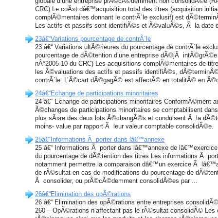
globale d’une entreprise prÃ©cÃ©demment non consolidÃ©e (RÃ
CRC) Le coÃ»t dâ€™acquisition total des titres (acquisition initia
complÃ©mentaires donnant le contrÃ´le exclusif) est dÃ©term
Les actifs et passifs sont identifiÃ©s et Ã©valuÃ©s, Ã la date de
23â€“Variations pourcentage de contrÃ´le
23 â€“ Variations ultÃ©rieures du pourcentage de contrÃ´le excl
pourcentage de dÃ©tention d’une entreprise dÃ©jÃ intÃ©grÃ©e
nÂ°2005-10 du CRC) Les acquisitions complÃ©mentaires de titr
les Ã©valuations des actifs et passifs identifiÃ©s, dÃ©terminÃ©
contrÃ´le. L’Ã©cart dÃ©gagÃ© est affectÃ© en totalitÃ© en Ã©car
24â€“Echange de participations minoritaires
24 â€“ Echange de participations minoritaires ConformÃ©ment a
Ã©changes de participations minoritaires se comptabilisent dans
plus sÃ»re des deux lots Ã©changÃ©s et conduisent Ã la dÃ©t
moins- value par rapport Ã leur valeur comptable consolidÃ©e.
25â€“Informations Ã porter dans lâ€™annexe
25 â€“ Informations Ã porter dans lâ€™annexe de lâ€™exercice o
du pourcentage de dÃ©tention des titres Les informations Ã por
notamment permettre la comparaison dâ€™un exercice Ã lâ€™au
de rÃ©sultat en cas de modifications du pourcentage de dÃ©tenti
Ã consolider, ou prÃ©cÃ©demment consolidÃ©es par ...
26â€“Elimination des opÃ©rations
26 â€“ Elimination des opÃ©rations entre entreprises consolidÃ©
260 – OpÃ©rations n’affectant pas le rÃ©sultat consolidÃ© Les 