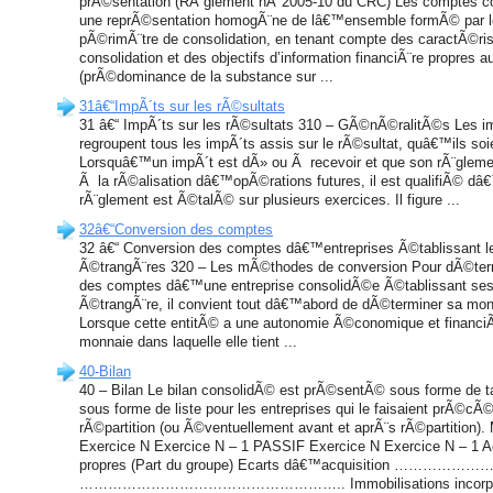
prÃ©sentation (RÃ¨glement nÂ°2005-10 du CRC) Les comptes c
une reprÃ©sentation homogÃ¨ne de lâ€™ensemble formÃ© par les
pÃ©rimÃ¨tre de consolidation, en tenant compte des caractÃ©ris
consolidation et des objectifs d’information financiÃ¨re propres
(prÃ©dominance de la substance sur ...
31â€“ImpÃ´ts sur les rÃ©sultats
31 â€“ ImpÃ´ts sur les rÃ©sultats 310 – GÃ©nÃ©ralitÃ©s Les im
regroupent tous les impÃ´ts assis sur le rÃ©sultat, quâ€™ils soi
Lorsquâ€™un impÃ´t est dÃ» ou Ã recevoir et que son rÃ¨gle
Ã la rÃ©alisation dâ€™opÃ©rations futures, il est qualifiÃ© dâ
rÃ¨glement est Ã©talÃ© sur plusieurs exercices. Il figure ...
32â€“Conversion des comptes
32 â€“ Conversion des comptes dâ€™entreprises Ã©tablissant 
Ã©trangÃ¨res 320 – Les mÃ©thodes de conversion Pour dÃ©term
des comptes dâ€™une entreprise consolidÃ©e Ã©tablissant se
Ã©trangÃ¨re, il convient tout dâ€™abord de dÃ©terminer sa mon
Lorsque cette entitÃ© a une autonomie Ã©conomique et financiÃ¨r
monnaie dans laquelle elle tient ...
40-Bilan
40 – Bilan Le bilan consolidÃ© est prÃ©sentÃ© sous forme de 
sous forme de liste pour les entreprises qui le faisaient prÃ©cÃ
rÃ©partition (ou Ã©ventuellement avant et aprÃ¨s rÃ©partiti
Exercice N Exercice N – 1 PASSIF Exercice N Exercice N – 1 A
propres (Part du groupe) Ecarts dâ€™acquisition ……………
……………………………………………….. Immobilisations incorp