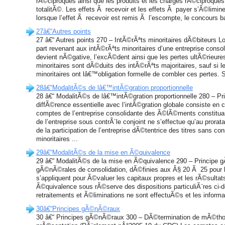
rÃ©ciproques ainsi que les produits et les charges rÃ©ciproque
totalitÃ©. Les effets Ã recevoir et les effets Ã payer s’Ã©limi
lorsque l’effet Ã recevoir est remis Ã l’escompte, le concours ba
27â€“Autres points
27 â€“ Autres points 270 – IntÃ©rÃªts minoritaires dÃ©biteurs Lo
part revenant aux intÃ©rÃªts minoritaires d’une entreprise conso
devient nÃ©gative, l’excÃ©dent ainsi que les pertes ultÃ©rieure
minoritaires sont dÃ©duits des intÃ©rÃªts majoritaires, sauf si 
minoritaires ont lâ€™obligation formelle de combler ces pertes. S
28â€“ModalitÃ©s de lâ€™intÃ©gration proportionnelle
28 â€“ ModalitÃ©s de lâ€™intÃ©gration proportionnelle 280 – P
diffÃ©rence essentielle avec l’intÃ©gration globale consiste en c
comptes de l’entreprise consolidante des Ã©lÃ©ments constituant
de l’entreprise sous contrÃ´le conjoint ne s’effectue qu’au prorat
de la participation de l’entreprise dÃ©tentrice des titres sans c
minoritaires ...
29â€“ModalitÃ©s de la mise en Ã©quivalence
29 â€“ ModalitÃ©s de la mise en Ã©quivalence 290 – Principe 
gÃ©nÃ©rales de consolidation, dÃ©finies aux Â§ 20 Ã 25 pour l’
s’appliquent pour Ã©valuer les capitaux propres et les rÃ©sulta
Ã©quivalence sous rÃ©serve des dispositions particuliÃ¨res ci
retraitements et Ã©liminations ne sont effectuÃ©s et les inform
30â€“Principes gÃ©nÃ©raux
30 â€“ Principes gÃ©nÃ©raux 300 – DÃ©termination de mÃ©th