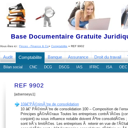
Base Documentaire Gratuite Juridi
Vous êtes ici :
Finceo - Finance & Co
»
Comptabilite
» REF 9902
Audit
Banque
Assurance
Droit du travail
Comptabilite
Bilan social
CNC
DCG
DSCG
IAS
IFRIC
ISA
OEC
REF 9902
[adsenseyu1]
10â€“PÃ©rimÃ¨tre de consolidation
10 â€“ PÃ©rimÃ¨tre de consolidation 100 – Composition de l’en
Principes gÃ©nÃ©raux Toutes les entreprises contrÃ´lÃ©es (cont
conjoint) ou sous influence notable doivent Ãªtre consolidÃ©es ;
sont trÃ¨s limitÃ©es. Les entreprises Ã retenir en vue de l’Ã©