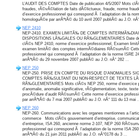
L’AUDIT DES COMPTES Date de publication 4/5/2007 Mots cl
fraudes, rÃ©vÃ©lation de faits dÃ©lictueux, fraude, norme fr
d’exercice professionnel qui correspond Ã l’adaptation de la n
homologuÃ©e par arrÃªtÃ© du 10 avril 2007 publiÃ© au J.O. nÂ°
NEP 2410
NEP-2410. EXAMEN LIMITÃ‰ DE COMPTES INTERMÃ‰DIAI
DISPOSITIONS LÃ‰GALES OU RÃ‰GLEMENTAIRES Date de pub
clÃ©s NEP 2410, norme d’exercice professionnel, Examen limit
examen limitÃ© des comptes intermÃ©diaires RÃ©sumÃ© Cette
professionnel qui correspond Ã l’adaptation de la norme ISRE
arrÃªtÃ© du 29 novembre 2007 publiÃ© au J.O. nÂ° 282 ...
NEP 250
NEP-250. PRISE EN COMPTE DU RISQUE D’ANOMALIES SI
COMPTES RÃ‰SULTANT DU NON-RESPECT DE TEXTES L
RÃ‰GLEMENTAIRES Mots clÃ©s NEP 250, norme d’exercice pro
d’anomalie, anomalie significative, rÃ©glementation, texte, text
procÃ©dure d’audit RÃ©sumÃ© Cette norme d’exercice profes
par arrÃªtÃ© du 7 mai 2007 publiÃ© au J.O. nÂ° 111 du 13 mai .
NEP 260
NEP-260. Communications avec les organes mentionnes a l’articl
commerce Mots clÃ©s gouvernement d’entreprise, communicat
d’entreprise, ISA 260, ancienne norme 2-107, NEP 260 RÃ©sum
professionnel qui correspond Ã l’adaptation de la norme ISA 
arrÃªtÃ© du 21 juin 2011 publiÃ© au J.O. nÂ°0178 du 3 ...