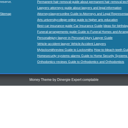
reserve.
Permanent-hair-removal-guide about permanent hair removal tec
Lawyers-attorneys-guide about lawyers and legal information
Sitemap
Attorneyslawyersonline Guide to Attorneys and Legal Representa
Arts.universitycollege-online guide to higher arts education
Best-car-insurance-guide Car Insurance Guide
Ideas-for-birthday
Funeral-arrangements-guide Guide to Funeral Homes and Arran
Personalinjury-lawyer-in Personal Injury Lawyer Guide
Vehicle-accident-lawyer Vehicle Accident Lawyers
Mylocksmithreview Guide to Locksmiths
How-to-bleach-teeth Gui
Homesecurity-systems-alarms Guide to Home Security Systems
Orthodontics-reviews Guide to Orthodontics and Orthodontists
Money Theme by
Dinergie Expert comptable