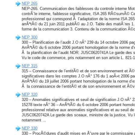
NEP 265
NEP-265. Communication des faiblesses du controle interne M
contrÃ´le interne, faiblesse significative, ISA 265 RÃ©sumÃ© C
professionnel qui correspond Ã l’adaptation de la norme ISA 
arrÃªtÃ© du 21 juin 2011 publiÃ© au J.O. Table des matiÃ¨res 1. 
forme de la communication 3. Contenu de la communication Ã©cr
NEP 300
300 – Planification de l’audit J.O nÂ° 239 du 14 octobre 2006 pa
ArrÃªtÃ© du 6 octobre 2006 portant homologation de la norme d’e
Ã la planification de l’audit NOR: JUSC0620741A Le garde des sc
Vu le code de commerce, pris notamment en son article L. 821-1 
NEP 315
315 – Connaissance de l’entitÃ© et de son environnement et Ã©v
significatives dans les comptes J.O nÂ° 176 du 1 aoÃ»t 2006 pa
ArrÃªtÃ© du 19 juillet 2006 portant homologation de la norme d’ex
Ã la connaissance de l’entitÃ© et de son environnement et Ã©va
NEP 320
320 – Anomalies significatives et seuil de signification J.O nÂ°
15278 texte nÂ° 36 – ArrÃªtÃ© du 6 octobre 2006 portant homolo
professionnel relative aux anomalies significatives et au seuil de
JUSC0620742A Le garde des sceaux, ministre de la justice, Vu 
notamment ...
NEP 330
330 – ProcÃ©dures d’audit mises en Å“uvre par le commissaire