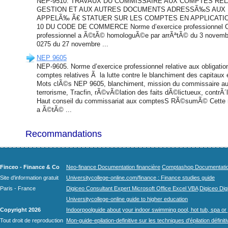
NEP-9510. TRAVAUX DU COMMISSAIRE AUX COMPTES REL
GESTION ET AUX AUTRES DOCUMENTS ADRESSÃ‰S AUX
APPELÃ‰ Ã€ STATUER SUR LES COMPTES EN APPLICATION
10 DU CODE DE COMMERCE Norme d’exercice professionnel Ce
professionnel a Ã©tÃ© homologuÃ©e par arrÃªtÃ© du 3 novemb
0275 du 27 novembre ...
NEP 9605
NEP-9605. Norme d’exercice professionnel relative aux obligati
comptes relatives Ã la lutte contre le blanchiment des capitaux 
Mots clÃ©s NEP 9605, blanchiment, mission du commissaire au
terrorisme, Tracfin, rÃ©vÃ©lation des faits dÃ©lictueux, contrÃ´
Haut conseil du commissariat aux comptesS RÃ©sumÃ© Cette n
a Ã©tÃ© ...
Recommandations
Finceo - Finance & Co
Neo-finance Documentation financière
Comptashop Documentation 
Site d'information gratuit
Universitycollege-online.com/finance : Finance studies guide
Paris - France
Digiceo Consultant Expert Microsoft Office Excel VBA
Digiceo Digi
Universitycollege-online guide to higher education
Copyright 2026
Indoorpoolguide about your indoor swimming pool, hot tub, spa or 
Tout droit de reproduction
Mon-guide-epilation-definitive sur les techniques d'épilation définit