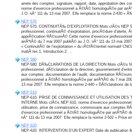
arrete des comptes, signature, rapport, date, approbation de
norme d’exercice professionnel a Ã©tÃ© homologuÃ©e par arrÃ
J.O. nÂ° 111 du 13 mai 2007. Elle remplace la norme 2-430 « Ã
NEP 570
NEP-570. CONTINUITÃ‰ D’EXPLOITATION Mots clÃ©s NEP 570
professionnel, continuitÃ© d’exploitation, procÃ©dure d’alerte,
apprÃ©ciation RÃ©sumÃ© Cette norme d’exercice professionn
arrÃªtÃ© du 7 mai 2007 publiÃ© au J.O. nÂ° 111 du 13 mai 2007
« ContinuitÃ© de l’exploitation » du rÃ©fÃ©rentiel normatif CNCC
matiÃ¨res 1. Introduction 2. ...
NEP 580
NEP-580. DÃ‰CLARATIONS DE LA DIRECTION Mots clÃ©s NEP
professionnel, dÃ©claration de la direction, gouvernement d’entr
aux comptes, documentation de l’audit, documentation RÃ©sum
professionnel a Ã©tÃ© homologuÃ©e par arrÃªtÃ© du 7 mai 200
13 mai 2007. Elle remplace la norme 2-440 « DÃ©clarations de la 
NEP 610
NEP-610. PRISE DE CONNAISSANCE ET UTILISATION DES 
INTERNE Mots clÃ©s NEP 610, norme d’exercice professionnel, a
utilisation, prise de connaissance, commissaire aux comptes
d’exercice professionnel a Ã©tÃ© homologuÃ©e par arrÃªtÃ© du
nÂ° 111 du 13 mai 2007. Elle remplace la norme 2-502 « Prise en
NEP 620
NEP-620. INTERVENTION D’UN EXPERT Date de publication 4/