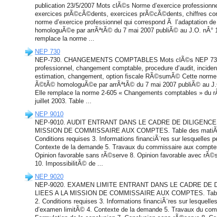
publication 23/5/2007 Mots clÃ©s Norme d’exercice professionnel
exercices prÃ©cÃ©dents, exercices prÃ©cÃ©dents, chiffres c
norme d’exercice professionnel qui correspond Ã l’adaptation 
homologuÃ©e par arrÃªtÃ© du 7 mai 2007 publiÃ© au J.O. nÂ° 1
remplace la norme ...
NEP 730
NEP-730. CHANGEMENTS COMPTABLES Mots clÃ©s NEP 730, 
professionnel, changement comptable, procedure d’audit, incidence
estimation, changement, option fiscale RÃ©sumÃ© Cette norme d
Ã©tÃ© homologuÃ©e par arrÃªtÃ© du 7 mai 2007 publiÃ© au J.O
Elle remplace la norme 2-605 « Changements comptables » du 
juillet 2003. Table ...
NEP 9010
NEP-9010. AUDIT ENTRANT DANS LE CADRE DE DILIGENCE
MISSION DE COMMISSAIRE AUX COMPTES. Table des matiÃ¨res
Conditions requises 3. Informations financiÃ¨res sur lesquelles pe
Contexte de la demande 5. Travaux du commissaire aux comptes 
Opinion favorable sans rÃ©serve 8. Opinion favorable avec rÃ©
10. ImpossibilitÃ© de ...
NEP 9020
NEP-9020. EXAMEN LIMITE ENTRANT DANS LE CADRE DE
LIEES A LA MISSION DE COMMISSAIRE AUX COMPTES. Table de
2. Conditions requises 3. Informations financiÃ¨res sur lesquelles
d’examen limitÃ© 4. Contexte de la demande 5. Travaux du com