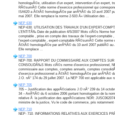
homologuÃ©e, utilisation d’un expert, intervention d’un expert, t
RÃ©sumÃ© Cette norme d’exercice professionnel qui correspond
ISA620 a Ã©tÃ© homologuÃ©e par arrÃªtÃ© du 10 avril 2007 pu
mai 2007. Elle remplace la norme 2-503 Â« Utilisation des ...
NEP 630
NEP-630. UTILISATION DES TRAVAUX D’UN EXPERT-COM
L’ENTITÃ‰ Date de publication 4/5/2007 Mots clÃ©s Norme hom
comptable , prise en compte des travaux de l’expert-comptable , 
l’expert-comptable , expert-comptable RÃ©sumÃ© Cette norme d
Ã©tÃ© homologuÃ©e par arrÃªtÃ© du 10 avril 2007 publiÃ© au 
Elle remplace ...
NEP 700
NEP-700. RAPPORT DU COMMISSAIRE AUX COMPTES SUR
CONSOLIDÃ‰S Mots clÃ©s norme d’exercice professionnel, NEP
commissaire aux comptes, comptes annuels, comptes consol
d’exercice professionnel a Ã©tÃ© homologuÃ©e par arrÃªtÃ© du 
J.O. nÂ° 174 du 29 juillet 2007. La NEP 700 est applicable aux rap
NEP 705
705 – Justification des apprÃ©ciations J.O nÂ° 239 du 14 octob
34 – ArrÃªtÃ© du 6 octobre 2006 portant homologation de la norm
relative Ã la justification des apprÃ©ciations NOR: JUSC06207
ministre de la justice, Vu le code de commerce, pris notamment en
NEP 710
NEP- 710. INFORMATIONS RELATIVES AUX EXERCICES P