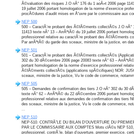
Ã©valuation des risques J.O nÂ° 176 du 1 aoÃ»t 2006 page 1141
19 juillet 2006 portant homologation de la norme d’exercice profe
procÃ©dures d’audit mises en Å“uvre par le commissaire aux co
NEP 500
500 – CaractÃ¨re probant des Ã©lÃ©ments collectÃ©s J.O nÂ° 
11413 texte nÂ° 13 – ArrÃªtÃ© du 19 juillet 2006 portant homolog
professionnel relative au caractÃ¨re probant des Ã©lÃ©ments
Par arrÃªtÃ© du garde des sceaux, ministre de la justice, en date d
NEP 501
501 – CaractÃ¨re probant des Ã©lÃ©ments collectÃ©s (Applicat
302 du 30 dÃ©cembre 2006 page 20083 texte nÂ° 63 – ArrÃªtÃ
portant homologation de la norme d’exercice professionnel relati
Ã©lÃ©ments collectÃ©s (applications spÃ©cifiques) NOR: JUS
sceaux, ministre de la justice, Vu le code de commerce, notamm
NEP 505
505 – Demandes de confirmation des tiers J.O nÂ° 302 du 30 
texte nÂ° 62 – ArrÃªtÃ© du 22 dÃ©cembre 2006 portant homologa
professionnel relative aux demandes de confirmation des tier
des sceaux, ministre de la justice, Vu le code de commerce, not
...
NEP 510
NEP-510. CONTRÃ”LE DU BILAN D’OUVERTURE DU PREMIE
PAR LE COMMISSAIRE AUX COMPTES Mots clÃ©s NEP 510, n
professionnel, contrÃ´le, bilan d’ouverture, premier exercice, cer