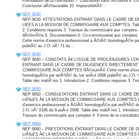
Formulation de la conclusion 7. Conclusion sans rÃ©serve 8. C
Conclusion dÃ©favorable 10. ImpossibilitÃ© ...
NEP 9030
NEP-9030. ATTESTATIONS ENTRANT DANS LE CADRE DE 
LIEES A LA MISSION DE COMMISSAIRE AUX COMPTES. Table de
2. Conditions requises 3. Travaux du commissaire aux comptes 4
dÃ©livrÃ©e 5. Documentation 6. Co-commissariat aux comptes N
Cette norme d’exercice professionnel a Ã©tÃ© homologuÃ©e pa
publiÃ© au J.O. nÂ° 71 du ...
NEP 9040
NEP 9040 – CONSTATS Ã€ L’ISSUE DE PROCÃ‰DURES CO
ENTRANT DANS LE CADRE DE DILIGENCES DIRECTEMENT 
COMMISSAIRE AUX COMPTES RÃ©sumÃ© Cette norme d’exerci
homologuÃ©e par arrÃªtÃ© du 1er aoÃ»t 2008 publiÃ© au J.O. 
Table des matiÃ¨res 1. Introduction 2. Conditions requises 3. Tr
NEP 9050
NEP 9050 – CONSULTATIONS ENTRANT DANS LE CADRE D
LIÃ‰ES Ã€ LA MISSION DE COMMISSAIRE AUX COMPTES R
d’exercice professionnel a Ã©tÃ© homologuÃ©e par arrÃªtÃ© d
J.O. nÂ° 0185 du 9 aoÃ»t 2008. Table des matiÃ¨res 1. Introducti
Travaux du commissaire aux comptes 4. Forme de la consultation
NEP 9060
NEP 9060 – PRESTATIONS ENTRANT DANS LE CADRE DE 
LIÃ‰ES Ã€ LA MISSION DE COMMISSAIRE AUX COMPTES