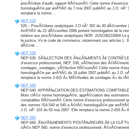
procÃ©dure d’audit, rapport RÃ©sumÃ© Cette norme d’exercice
homologuÃ©e par arrÃªtÃ© du 7 mai 2007 publiÃ© au J.O. nÂ° 1
remplace la norme ...
NEP 520
520 – ProcÃ©dures analytiques J.O nÂ° 302 du 30 dÃ©cembre 2
ArrÃªtÃ© du 22 dÃ©cembre 2006 portant homologation de la norm
relative aux procÃ©dures analytiques NOR: JUSC0621006A Le ga
la justice, Vu le code de commerce, notamment ses articles L. 82
dÃ©cret ...
NEP 530
NEP-530. SÃ‰LECTION DES Ã‰LÃ‰MENTS Ã€ CONTRÃ”LER
d’exercice professionnel, NEP, 530, sÃ©lection des Ã©lÃ©ment
sondages, sondages, sÃ©lection RÃ©sumÃ© Cette norme d’exer
homologuÃ©e par arrÃªtÃ© du 18 juillet 2007 publiÃ© au J.O. nÂ°
remplace la norme 2-415 Â« MÃ©thodes de sondages Â» du rÃ©fÃ
NEP 540
NEP-540. APPRÃ‰CIATION DES ESTIMATIONS COMPTABLES Da
Mots clÃ©s norme homologuÃ©e, apprÃ©ciation des estimations, 
comptables RÃ©sumÃ© Cette norme d’exercice professionnel qui
des normes ISA 540 et 545 a Ã©tÃ© homologuÃ©e par arrÃªtÃ© 
J.O. nÂ° 103 du 03 mai 2007. Elle remplace la norme 2-420 Â« A
NEP 560
NEP-560. Ã‰VÃ‰NEMENTS POSTÃ‰RIEURS Ã€ LA CLÃ”TUR
clÃ©s NEP 560, norme d’exercice professionnel, Ã©vÃ©nement 