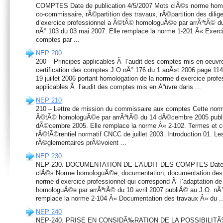
COMPTES Date de publication 4/5/2007 Mots clÃ©s norme hom
co-commissaire, rÃ©partition des travaux, rÃ©partition des d
d’exercice professionnel a Ã©tÃ© homologuÃ©e par arrÃªtÃ© du 
nÂ° 103 du 03 mai 2007. Elle remplace la norme 1-201 Â« Exerc
comptes par ...
NEP 200
200 – Principes applicables Ã l’audit des comptes mis en oeuvre
certification des comptes J.O nÂ° 176 du 1 aoÃ»t 2006 page 11
19 juillet 2006 portant homologation de la norme d’exercice profe
applicables Ã l’audit des comptes mis en Å“uvre dans ...
NEP 210
210 – Lettre de mission du commissaire aux comptes Cette norm
Ã©tÃ© homologuÃ©e par arrÃªtÃ© du 14 dÃ©cembre 2005 publi
dÃ©cembre 2005. Elle remplace la norme Â« 2-102. Termes et co
rÃ©fÃ©rentiel normatif CNCC de juillet 2003. Introduction 01. Les
rÃ©glementaires prÃ©voient ...
NEP 230
NEP-230. DOCUMENTATION DE L’AUDIT DES COMPTES Date de 
clÃ©s Norme homologuÃ©e, documentation, documentation de
norme d’exercice professionnel qui correspond Ã l’adaptation 
homologuÃ©e par arrÃªtÃ© du 10 avril 2007 publiÃ© au J.O. nÂ°
remplace la norme 2-104 Â« Documentation des travaux Â» du ..
NEP 240
NEP-240. PRISE EN CONSIDÃ‰RATION DE LA POSSIBILIT