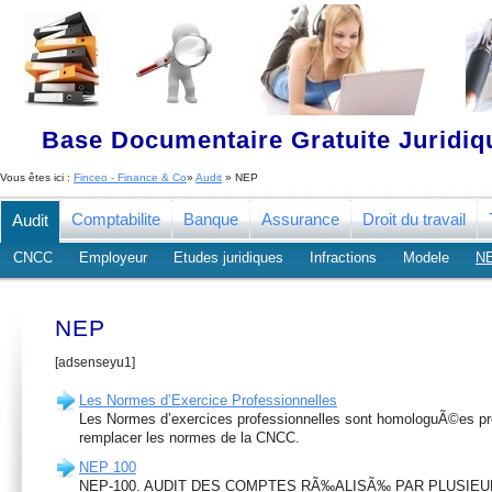
Base Documentaire Gratuite Juridi
Vous êtes ici :
Finceo - Finance & Co
»
Audit
» NEP
Comptabilite
Banque
Assurance
Droit du travail
Audit
CNCC
Employeur
Etudes juridiques
Infractions
Modele
N
NEP
[adsenseyu1]
Les Normes d’Exercice Professionnelles
Les Normes d’exercices professionnelles sont homologuÃ©es pr
remplacer les normes de la CNCC.
NEP 100
NEP-100. AUDIT DES COMPTES RÃ‰ALISÃ‰ PAR PLUSIE