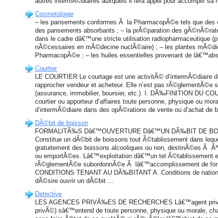
autres intermÃ©diaires auxquels il fera appel pour accomplir sa mi
Cosmetologie
– les pansements conformes Ã la PharmacopÃ©e tels que des
des pansements absorbants ; – la prÃ©paration des gÃ©nÃ©rate
dans le cadre dâ€™une stricte utilisation radiopharmaceutique (p
nÃ©cessaires en mÃ©decine nuclÃ©aire) ; – les plantes mÃ©dici
PharmacopÃ©e ; – les huiles essentielles provenant de lâ€™absint
Courtier
LE COURTIER Le courtage est une activitÃ© d’intermÃ©diaire 
rapprocher vendeur et acheteur. Elle n’est pas rÃ©glementÃ©e 
(assurance, immobilier, boursier, etc.). I. DÃ‰FINITION DU 
courtier ou apporteur d’affaires toute personne, physique ou mora
d’intermÃ©diaire dans des opÃ©rations de vente ou d’achat de bi
DÃ©bit de boisson
FORMALITÃ‰S Dâ€™OUVERTURE Dâ€™UN DÃ‰BIT DE B
Constitue un dÃ©bit de boissons tout Ã©tablissement dans leque
gratuitement des boissons alcooliques ou non, destinÃ©es Ã 
ou emportÃ©es. Lâ€™exploitation dâ€™un tel Ã©tablissement e
rÃ©glementÃ©e subordonnÃ©e Ã lâ€™accomplissement de formal
CONDITIONS TENANT AU DÃ‰BITANT A. Conditions de national
dÃ©sire ouvrir un dÃ©bit ...
Detective
LES AGENCES PRIVÃ‰ES DE RECHERCHES Lâ€™agent privÃ© 
privÃ©) sâ€™entend de toute personne, physique ou morale, cha