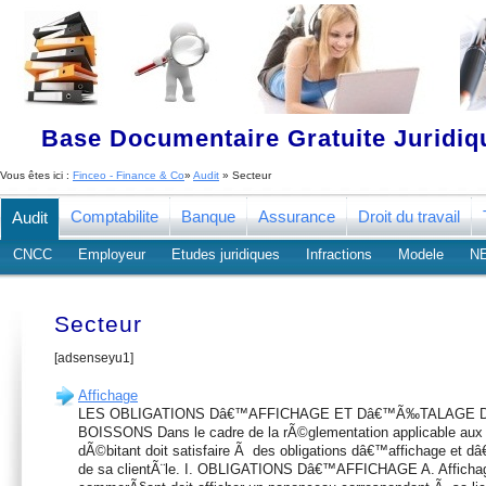
Base Documentaire Gratuite Juridi
Vous êtes ici :
Finceo - Finance & Co
»
Audit
» Secteur
Comptabilite
Banque
Assurance
Droit du travail
Audit
CNCC
Employeur
Etudes juridiques
Infractions
Modele
N
Secteur
[adsenseyu1]
Affichage
LES OBLIGATIONS Dâ€™AFFICHAGE ET Dâ€™Ã‰TALAGE 
BOISSONS Dans le cadre de la rÃ©glementation applicable aux 
dÃ©bitant doit satisfaire Ã des obligations dâ€™affichage et 
de sa clientÃ¨le. I. OBLIGATIONS Dâ€™AFFICHAGE A. Affichage