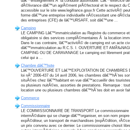
dâ€™enseignement Ã la conduite automobile. Lâ€™exercice de 
dÃ©livrance dâ€™un agrÃ©ment prÃ©fectoral et le respect du Co
accessible sur le site www.legifrance.gouv.fr Cette activitÃ© pe
forme dâ€™une entreprise individuelle nÃ©cessitant une dÃ©clar
des entreprises (CFE) de lâ€™URSAFF, soit dâ€™une ...
Camping
LE CAMPING Lâ€™immatriculation au Registre du commerce et 
obligatoire si des services complÃ©mentaires Ã la location imm
Dans le cas contraire, lâ€™activitÃ© de camping est un acte ci
dâ€™immatriculation au R.C.S. I. OUVERTURE ET AMÃ‰N
CAMPING OU DE CARAVANAGE Le camping est librement prat
celui qui a ...
Chambre dâ€™hote
Lâ€™OUVERTURE ET Lâ€™EXPLOITATION DE CHAMBRES Dâ€
loi nÂ° 2006-437 du 14 avril 2006, les chambres dâ€™hÃ´tes 
situÃ©es chez lâ€™habitant en vue dâ€™accueillir des touristes
ou plusieurs nuitÃ©es, assorties de prestations. Remarque : tout
location une ou plusieurs chambres dâ€™hÃ´tes doit en avoir fai
Commerce
Commissionnaire
LE COMMISSIONNAIRE DE TRANSPORT Le commissionnaire de 
intermÃ©diaire qui se charge dâ€™organiser, en son nom propr
expÃ©diteur, un transport de marchandises (expÃ©dition, rÃ©ce
un prix convenu avec ce dernier. Le commissionnaire choisit libr