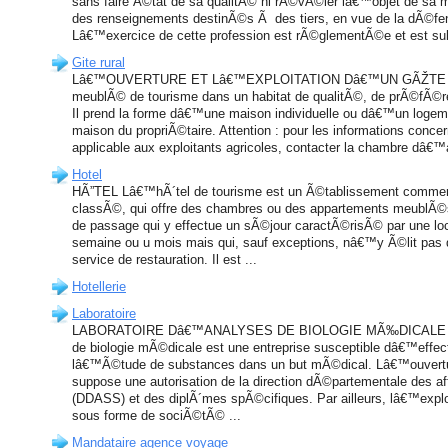
sans faire Ã©tat de sa qualitÃ© ni rÃ©vÃ©ler lâ€™objet de sa m
des renseignements destinÃ©s Ã des tiers, en vue de la dÃ©fen
Lâ€™exercice de cette profession est rÃ©glementÃ©e et est su
Gite rural
Lâ€™OUVERTURE ET Lâ€™EXPLOITATION Dâ€™UN GÃŽTE RUR
meublÃ© de tourisme dans un habitat de qualitÃ©, de prÃ©fÃ©r
Il prend la forme dâ€™une maison individuelle ou dâ€™un loge
maison du propriÃ©taire. Attention : pour les informations conce
applicable aux exploitants agricoles, contacter la chambre dâ€™
Hotel
HÃ”TEL Lâ€™hÃ´tel de tourisme est un Ã©tablissement comm
classÃ©, qui offre des chambres ou des appartements meublÃ©s
de passage qui y effectue un sÃ©jour caractÃ©risÃ© par une lo
semaine ou u mois mais qui, sauf exceptions, nâ€™y Ã©lit pas d
service de restauration. Il est ...
Hotellerie
Laboratoire
LABORATOIRE Dâ€™ANALYSES DE BIOLOGIE MÃ‰DICALE Un 
de biologie mÃ©dicale est une entreprise susceptible dâ€™effec
lâ€™Ã©tude de substances dans un but mÃ©dical. Lâ€™ouvertu
suppose une autorisation de la direction dÃ©partementale des aff
(DDASS) et des diplÃ´mes spÃ©cifiques. Par ailleurs, lâ€™explo
sous forme de sociÃ©tÃ© ...
Mandataire agence voyage