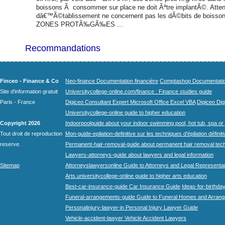
boissons Ã consommer sur place ne doit Ãªtre implantÃ©. Attenti
dâ€™Ã©tablissement ne concernent pas les dÃ©bits de boissons
ZONES PROTÃ‰GÃ‰ES ...
Recommandations
Finceo - Finance & Co
Neo-finance Documentation financière
Comptashop Documentation 
Site d'information gratuit
Universitycollege-online.com/finance : Finance studies guide
Paris - France
Digiceo Consultant Expert Microsoft Office Excel VBA
Digiceo Digi
Universitycollege-online guide to higher education
Copyright 2026
Indoorpoolguide about your indoor swimming pool, hot tub, spa or 
Tout droit de reproduction
Mon-guide-epilation-definitive sur les techniques d'épilation définit
reserve.
Permanent-hair-removal-guide about permanent hair removal tec
Lawyers-attorneys-guide about lawyers and legal information
Sitemap
Attorneyslawyersonline Guide to Attorneys and Legal Representa
Arts.universitycollege-online guide to higher arts education
Best-car-insurance-guide Car Insurance Guide
Ideas-for-birthday
Funeral-arrangements-guide Guide to Funeral Homes and Arran
Personalinjury-lawyer-in Personal Injury Lawyer Guide
Vehicle-accident-lawyer Vehicle Accident Lawyers