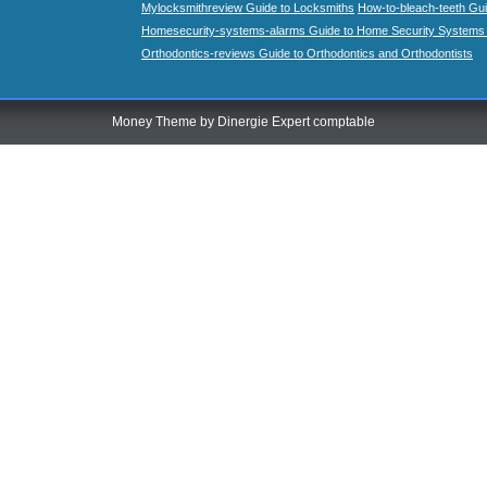
Mylocksmithreview Guide to Locksmiths
How-to-bleach-teeth Gui
Homesecurity-systems-alarms Guide to Home Security Systems
Orthodontics-reviews Guide to Orthodontics and Orthodontists
Money Theme by
Dinergie Expert comptable