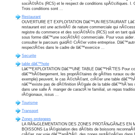
sociÃ©tÃ©s (RCS) et le respect de conditions spÃ©cifiques.
Trois conditions sont ...
Restaurant
OUVERTURE ET EXPLOITATION Dâ€™UN RESTAURANT Lâ€™e
restaurant est une activitÃ© de nature commerciale qui nÃ©cess
registre du commerce et des sociÃ©tÃ©s (RCS) soit en tant quâ€
sous forme dâ€™une sociÃ©tÃ© commerciale. Pour vous aider Ã c
consulter le parcours guidÃ© CrÃ©er votre entreprise. Dâ€™autre
respectÃ©es dans le cadre de lâ€™exercice ...
Securite
table dâ€™hote
Lâ€™EXPLOITATION Dâ€™UNE TABLE Dâ€™HÃ”TES Pour complÃ
dâ€™hÃ©bergement, les propriÃ©taires de gÃ®tes ruraux ou d
exemple) peuvent, le cas Ã©chÃ©ant, crÃ©er une table dâ€™hÃ´
nâ€™existe pas de dÃ©finition lÃ©gale de la table dâ€™hÃ´tes m
dans une salle Ã manger de caractÃ¨re familial, un repas traditi
rÃ©gionaux, issus ...
Tourisme
Transport
Zones protegees
LA RÃ‰GLEMENTATION DES ZONES PROTÃ‰GÃ‰ES EN M
BOISSONS La lÃ©gislation des dÃ©bits de boissons reconnaÃ®t
crÃ©er, par voie dâ€™arrÃªtÃ©, des zones protÃ©gÃ©es dans l