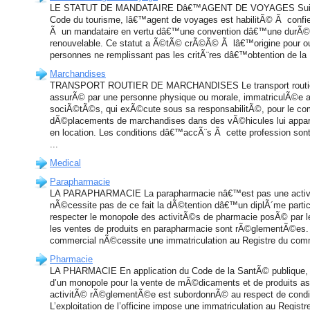
LE STATUT DE MANDATAIRE Dâ€™AGENT DE VOYAGES Suivant
Code du tourisme, lâ€™agent de voyages est habilitÃ© Ã confie
Ã un mandataire en vertu dâ€™une convention dâ€™une durÃ©e
renouvelable. Ce statut a Ã©tÃ© crÃ©Ã© Ã lâ€™origine pour ouv
personnes ne remplissant pas les critÃ¨res dâ€™obtention de la .
Marchandises
TRANSPORT ROUTIER DE MARCHANDISES Le transport routier
assurÃ© par une personne physique ou morale, immatriculÃ©e a
sociÃ©tÃ©s, qui exÃ©cute sous sa responsabilitÃ©, pour le com
dÃ©placements de marchandises dans des vÃ©hicules lui appart
en location. Les conditions dâ€™accÃ¨s Ã cette profession sont
...
Medical
Parapharmacie
LA PARAPHARMACIE La parapharmacie nâ€™est pas une activ
nÃ©cessite pas de ce fait la dÃ©tention dâ€™un diplÃ´me particu
respecter le monopole des activitÃ©s de pharmacie posÃ© par l
les ventes de produits en parapharmacie sont rÃ©glementÃ©es. 
commercial nÃ©cessite une immatriculation au Registre du comm
Pharmacie
LA PHARMACIE En application du Code de la SantÃ© publique,
d’un monopole pour la vente de mÃ©dicaments et de produits as
activitÃ© rÃ©glementÃ©e est subordonnÃ© au respect de condi
L’exploitation de l’officine impose une immatriculation au Regis