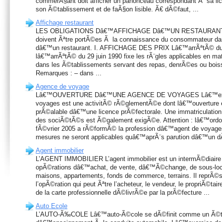
commerÃ§ant doit afficher un panonceau correspondant Ã sa l
son Ã©tablissement et de faÃ§on lisible. Ã€ dÃ©faut, ...
Affichage restaurant
LES OBLIGATIONS Dâ€™AFFICHAGE Dâ€™UN RESTAURANT Plu
doivent Ãªtre portÃ©es Ã la connaissance du consommateur dan
dâ€™un restaurant. I. AFFICHAGE DES PRIX Lâ€™arrÃªtÃ© du
lâ€™arrÃªtÃ© du 29 juin 1990 fixe les rÃ¨gles applicables en ma
dans les Ã©tablissements servant des repas, denrÃ©es ou boi
Remarques : – dans ...
Agence de voyage
Lâ€™OUVERTURE Dâ€™UNE AGENCE DE VOYAGES Lâ€™explo
voyages est une activitÃ© rÃ©glementÃ©e dont lâ€™ouverture
prÃ©alable dâ€™une licence prÃ©fectorale. Une immatriculation
des sociÃ©tÃ©s est Ã©galement exigÃ©e. Attention : lâ€™ord
fÃ©vrier 2005 a rÃ©formÃ© la profession dâ€™agent de voyages
mesures ne seront applicables quâ€™aprÃ¨s parution dâ€™un dÃ
Agent immobilier
L’AGENT IMMOBILIER L’agent immobilier est un intermÃ©diaire 
opÃ©rations dâ€™achat, de vente, dâ€™Ã©change, de sous-loca
maisons, appartements, fonds de commerce, terrains. Il reprÃ©
l’opÃ©ration qui peut Ãªtre l’acheteur, le vendeur, le propriÃ©taire 
de la carte professionnelle dÃ©livrÃ©e par la prÃ©fecture ...
Auto Ecole
L’AUTO-Ã‰COLE Lâ€™auto-Ã©cole se dÃ©finit comme un Ã©t